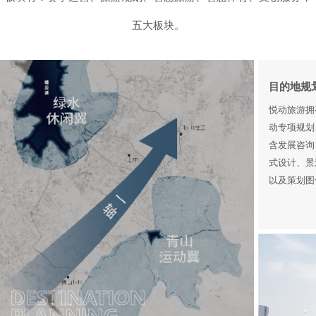
五大板块。
目的地规
悦动旅游拥
动专项规划
含发展咨询
式设计、景
以及策划图