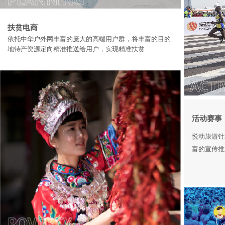
扶贫电商
依托中华户外网丰富的庞大的高端用户群，将丰富的目的
地特产资源定向精准推送给用户，实现精准扶贫
活动赛事
悦动旅游针
富的宣传推